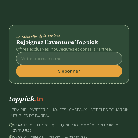
ne ratez rien de la rentrée
Rejoignez L'aventure Toppick
Offres exclusives, nouveautés et conseils rentrée.
S'abonner
toppick
.tn
LIBRAIRIE · PAPETERIE · JOUETS · CADEAUX · ARTICLES DE JARDIN
· MEUBLES DE BUREAU
SFAX 1 :
Ceinture Bourguiba, entre route d'Afrane et route l'Aïn —
29 110 833
SFAX 2 :
Route de Tunis km 11 —
29 101 977