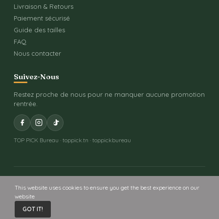
Livraison & Retours
Paiement sécurisé
Guide des tailles
FAQ
Nous contacter
Suivez-Nous
Restez proche de nous pour ne manquer aucune promotion
rentrée.
TOP PICK Bureau · toppick.tn · toppickbureau
Copyright © 2026 Toppick - Propulsé par ICT
This website uses cookies to ensure you get the best experience on our
website
0
0
GOT IT!
Accueil
Panier
Liste de souhaits