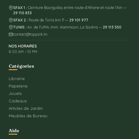
SFAX 1 :
Ceinture Bourguiba, entre route d'Afrane et route l'Aïn —
29 110 833
SFAX 2 :
Route de Tunis km 11 —
29 101 977
TUNIS :
Av. de l'UMA, Imm. Kammoun, La Soukra —
29 113 550
contact@toppick.tn
NOS HORAIRES
8:00 AM – 10 PM
Catégories
Librairie
Papeterie
Jouets
Cadeaux
Articles de Jardin
Meubles de Bureau
Aide