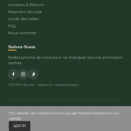
Livraison & Retours
Paiement sécurisé
Guide des tailles
FAQ
Nous contacter
Suivez-Nous
Restez proche de nous pour ne manquer aucune promotion
rentrée.
TOP PICK Bureau · toppick.tn · toppickbureau
Copyright © 2026 Toppick - Propulsé par ICT
This website uses cookies to ensure you get the best experience on our
website
0
0
GOT IT!
Accueil
Panier
Liste de souhaits