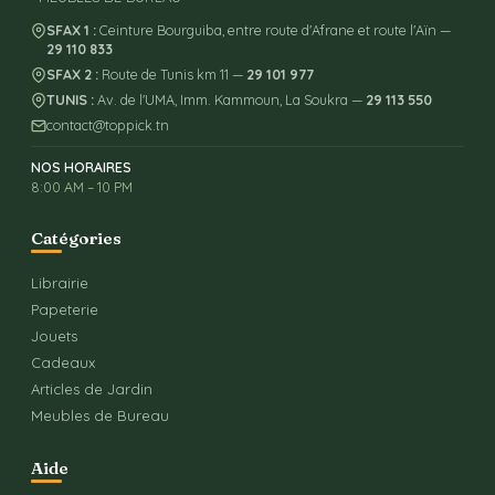
SFAX 1 :
Ceinture Bourguiba, entre route d'Afrane et route l'Aïn —
29 110 833
SFAX 2 :
Route de Tunis km 11 —
29 101 977
TUNIS :
Av. de l'UMA, Imm. Kammoun, La Soukra —
29 113 550
contact@toppick.tn
NOS HORAIRES
8:00 AM – 10 PM
Catégories
Librairie
Papeterie
Jouets
Cadeaux
Articles de Jardin
Meubles de Bureau
Aide