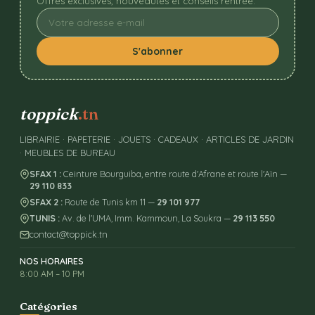
Offres exclusives, nouveautés et conseils rentrée.
S'abonner
toppick
.tn
LIBRAIRIE · PAPETERIE · JOUETS · CADEAUX · ARTICLES DE JARDIN
· MEUBLES DE BUREAU
SFAX 1 :
Ceinture Bourguiba, entre route d'Afrane et route l'Aïn —
29 110 833
SFAX 2 :
Route de Tunis km 11 —
29 101 977
TUNIS :
Av. de l'UMA, Imm. Kammoun, La Soukra —
29 113 550
contact@toppick.tn
NOS HORAIRES
8:00 AM – 10 PM
Catégories