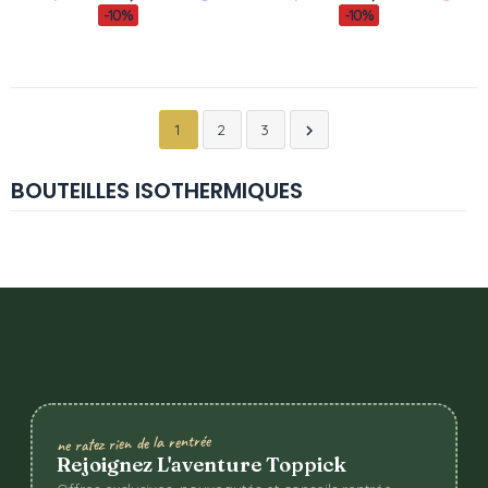
-10%
-10%
1
2
3

BOUTEILLES ISOTHERMIQUES
ne ratez rien de la rentrée
Rejoignez L'aventure Toppick