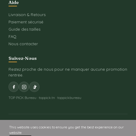
Aide
Livraison & Retours
Paiement sécurisé
Guide des tailles
FAQ
Nous contacter
Suivez-Nous
Restez proche de nous pour ne manquer aucune promotion
rentrée.
TOP PICK Bureau · toppick.tn · toppickbureau
Copyright © 2026 Toppick - Propulsé par ICT
This website uses cookies to ensure you get the best experience on our
website