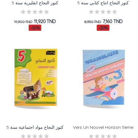
كنوز النجاح انتاج كتابي سنة 5
كنوز النجاح انقليزية سنة 5
11,920 TND
7,160 TND
14,900 TND
8,950 TND
-20%
-20%
كنوز النجاح مواد اجتماعية سنة 5
Vers Un Nouvel Horizon 5ème