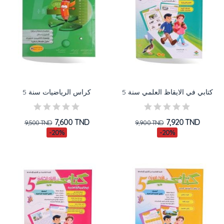
كتابي في الايقاظ العلمي سنة 5
كراس الرياضيات سنة 5
7,600 TND
7,920 TND
9,500 TND
9,900 TND
-20%
-20%