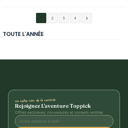
1
2
3
4

TOUTE L'ANNÉE
ne ratez rien de la rentrée
Rejoignez L'aventure Toppick
Offres exclusives, nouveautés et conseils rentrée.