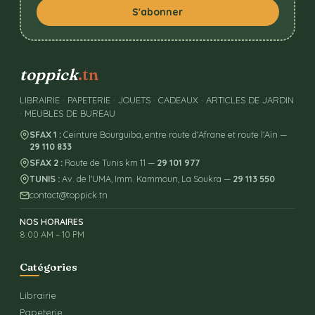
S'abonner
toppick
.tn
LIBRAIRIE · PAPETERIE · JOUETS · CADEAUX · ARTICLES DE JARDIN
· MEUBLES DE BUREAU
SFAX 1 :
Ceinture Bourguiba, entre route d'Afrane et route l'Aïn —
29 110 833
SFAX 2 :
Route de Tunis km 11 —
29 101 977
TUNIS :
Av. de l'UMA, Imm. Kammoun, La Soukra —
29 113 550
contact@toppick.tn
NOS HORAIRES
8:00 AM – 10 PM
Catégories
Librairie
Papeterie