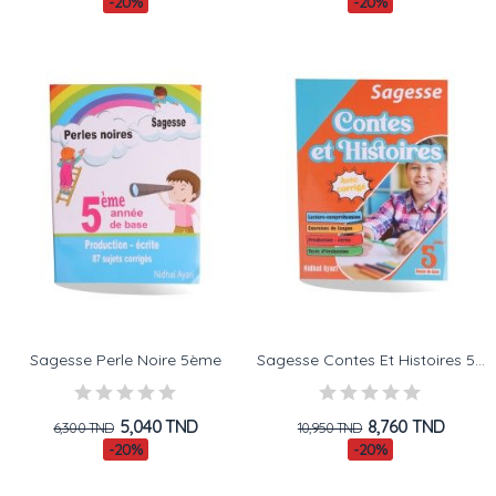
-20%
-20%
Sagesse Perle Noire 5ème
Sagesse Contes Et Histoires 5ème
5,040 TND
8,760 TND
6,300 TND
10,950 TND
-20%
-20%