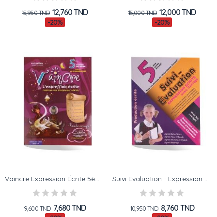
12,760 TND
12,000 TND
15,950 TND
15,000 TND
-20%
-20%
Vaincre Expression Écrite 5ème
Suivi Evaluation - Expression Ecrite - 5ème
7,680 TND
8,760 TND
9,600 TND
10,950 TND