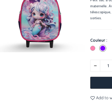
Petit sac à d
maternelle. 
télescopique, 
sorties.
Couleur :
Rose
viol
Add to wi