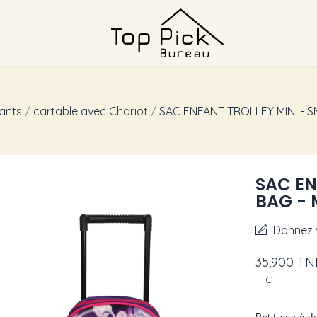
fants
cartable avec Chariot
SAC ENFANT TROLLEY MINI - 
SAC EN
BAG -
Donnez v
35,900 T
TTC