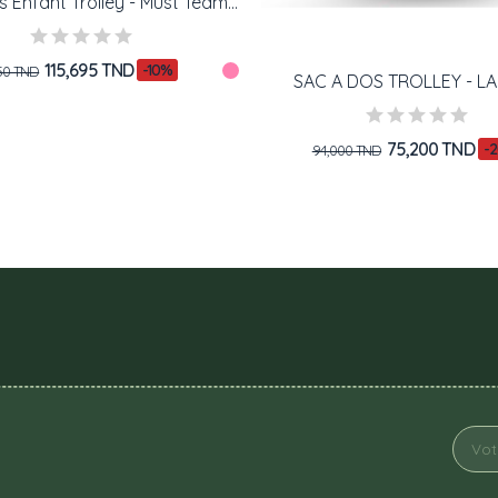
Sac À Dos Enfant Trolley - Must Team - Dog
115,695 TND
-10%
550 TND
SAC A DOS TROLLEY - L
75,200 TND
-
94,000 TND