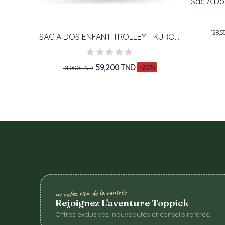
128,
SAC A DOS ENFANT TROLLEY - MUST TEAM DISNEY -...
SAC A DOS ENFANT TROLLEY - KUROMI VIOLET
59,200 TND
0%
-20%
74,000 TND
ne ratez rien de la rentrée
Rejoignez L'aventure Toppick
Offres exclusives, nouveautés et conseils rentrée.