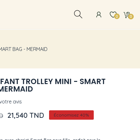
0
0
SMART BAG - MERMAID
FANT TROLLEY MINI - SMART
 MERMAID
otre avis
21,540 TND
ND
Économisez 40%