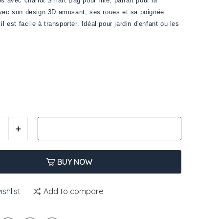
os avec chariot
Smart Bag pour fille, parfait pour la
Avec son design 3D amusant, ses roues et sa poignée
il est facile à transporter. Idéal pour jardin d'enfant ou les
et
AJOUTER AU PANIER
BUY NOW
shlist
Add to compare