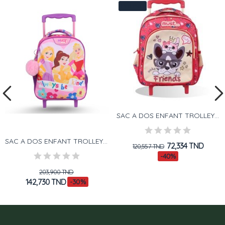
Promo !
SAC A DOS ENFANT TROLLEY MAKE FRIENDS MUST
SAC A DOS ENFANT TROLLEY - MUST TEAM DISNEY -...
72,334 TND
120,557 TND
-40%
203,900 TND
142,730 TND
-30%