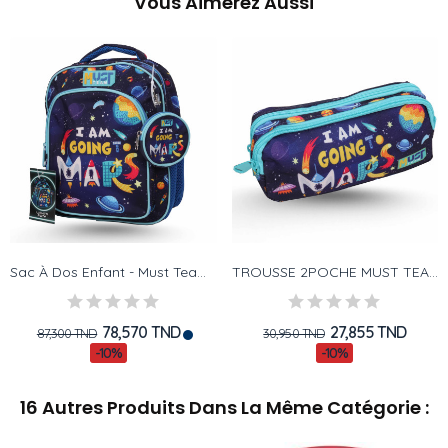
Vous Aimerez Aussi
Sac À Dos Enfant - Must Team - Planet
TROUSSE 2POCHE MUST TEAM PLANET
78,570 TND
27,855 TND
87,300 TND
30,950 TND
-10%
-10%
16 Autres Produits Dans La Même Catégorie :