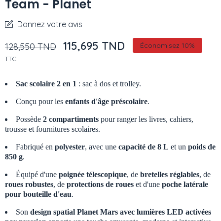
Team - Planet
Donnez votre avis
115,695 TND
128,550 TND
Économisez 10%
TTC
Sac scolaire 2 en 1
: sac à dos et trolley.
Conçu pour les
enfants d'âge préscolaire
.
Possède
2 compartiments
pour ranger les livres, cahiers,
trousse et fournitures scolaires.
Fabriqué en
polyester
, avec une
capacité de 8 L
et un
poids de
850 g
.
Équipé d'une
poignée télescopique
, de
bretelles réglables
, de
roues robustes
, de
protections de roues
et d'une
poche latérale
pour bouteille d'eau
.
Son
design spatial Planet Mars avec lumières LED activées