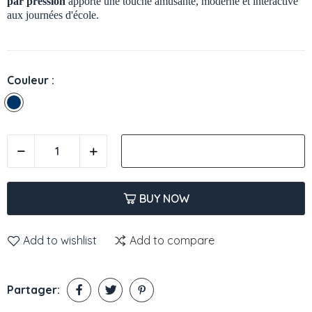
par pression
apporte une touche amusante, moderne et interactive
aux journées d'école.
Couleur :
Bleu
marine
AJOUTER AU PANIER
BUY NOW
Add to wishlist
Add to compare
Partager: